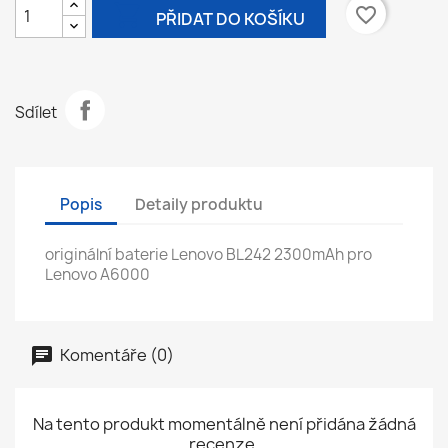

favorite_border
PŘIDAT DO KOŠÍKU
Sdílet
Popis
Detaily produktu
originální baterie Lenovo BL242 2300mAh pro
Lenovo A6000
Komentáře (0)
Na tento produkt momentálně není přidána žádná
recenze.