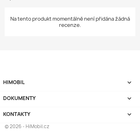
Na tento produkt momentálně není přidána žádná
recenze.
HIMOBIL

DOKUMENTY

KONTAKTY
keyboard_arrow_down
© 2026 - HiMobil.cz