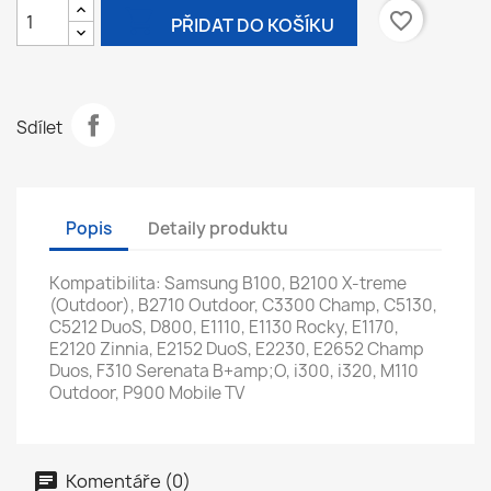

favorite_border
PŘIDAT DO KOŠÍKU
Sdílet
Popis
Detaily produktu
Kompatibilita: Samsung B100, B2100 X-treme
(Outdoor), B2710 Outdoor, C3300 Champ, C5130,
C5212 DuoS, D800, E1110, E1130 Rocky, E1170,
E2120 Zinnia, E2152 DuoS, E2230, E2652 Champ
Duos, F310 Serenata B+amp;O, i300, i320, M110
Outdoor, P900 Mobile TV
Komentáře (0)