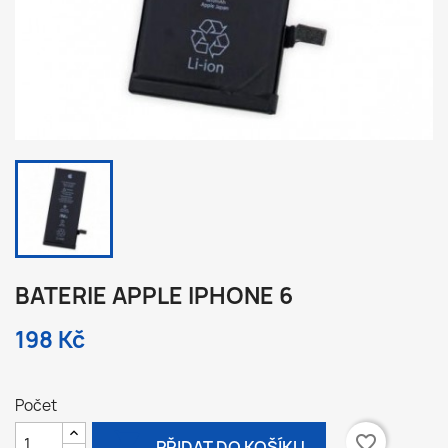
BATERIE APPLE IPHONE 6
198 Kč
Počet

favorite_border
PŘIDAT DO KOŠÍKU