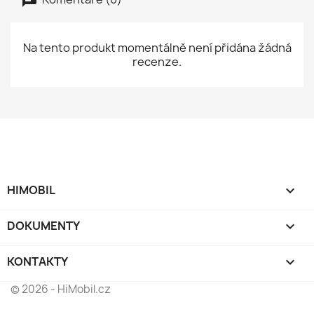
Na tento produkt momentálně není přidána žádná
recenze.
HIMOBIL

DOKUMENTY

KONTAKTY
keyboard_arrow_down
© 2026 - HiMobil.cz