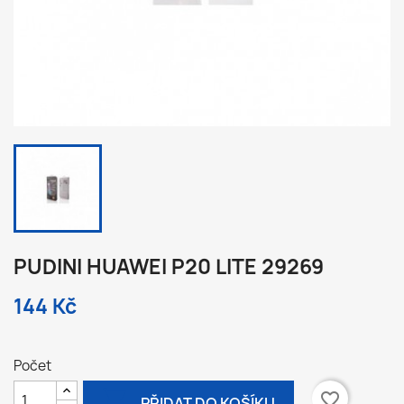
PUDINI HUAWEI P20 LITE 29269
144 Kč
Počet

favorite_border
PŘIDAT DO KOŠÍKU