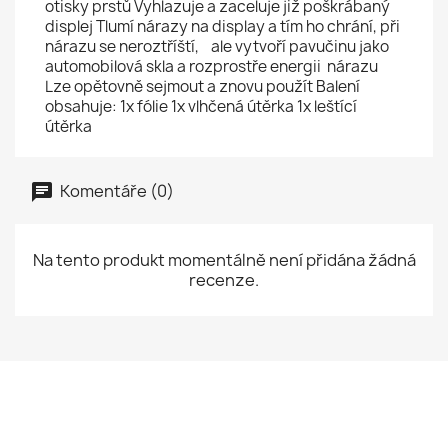
otisky prstů Vyhlazuje a zaceluje již poškrábaný
displej Tlumí nárazy na display a tím ho chrání, při
nárazu se neroztříští, ale vytvoří pavučinu jako
automobilová skla a rozprostře energii nárazu
Lze opětovně sejmout a znovu použít Balení
obsahuje: 1x fólie 1x vlhčená útěrka 1x leštící
útěrka
Komentáře (0)
Na tento produkt momentálně není přidána žádná
recenze.