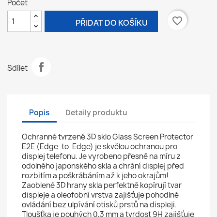
Počet

favorite_border
PŘIDAT DO KOŠÍKU
Sdílet
Popis
Detaily produktu
Ochranné tvrzené 3D sklo Glass Screen Protector
E2E (Edge-to-Edge) je skvělou ochranou pro
displej telefonu. Je vyrobeno přesně na míru z
odolného japonského skla a chrání displej před
rozbitím a poškrábáním až k jeho okrajům!
Zaoblené 3D hrany skla perfektně kopírují tvar
displeje a oleofobní vrstva zajišťuje pohodlné
ovládání bez ulpívání otisků prstů na displeji.
Tloušťka je pouhých 0,3 mm a tvrdost 9H zajišťuje