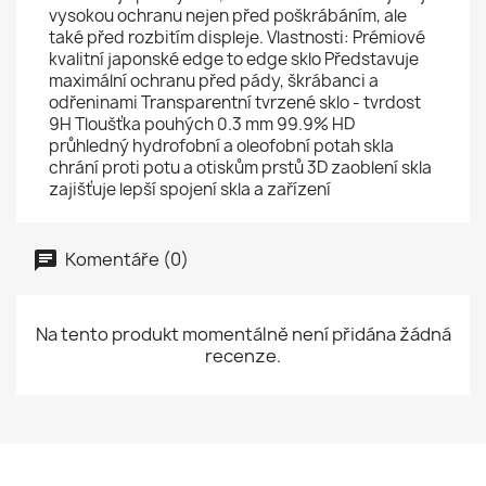
vysokou ochranu nejen před poškrábáním, ale
také před rozbitím displeje. Vlastnosti: Prémiové
kvalitní japonské edge to edge sklo Představuje
maximální ochranu před pády, škrábanci a
odřeninami Transparentní tvrzené sklo - tvrdost
9H Tloušťka pouhých 0.3 mm 99.9% HD
průhledný hydrofobní a oleofobní potah skla
chrání proti potu a otiskům prstů 3D zaoblení skla
zajišťuje lepší spojení skla a zařízení
Komentáře (0)
Na tento produkt momentálně není přidána žádná
recenze.