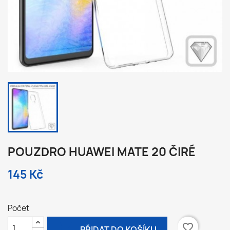
POUZDRO HUAWEI MATE 20 ČIRÉ
145 Kč
Počet

favorite_border
PŘIDAT DO KOŠÍKU