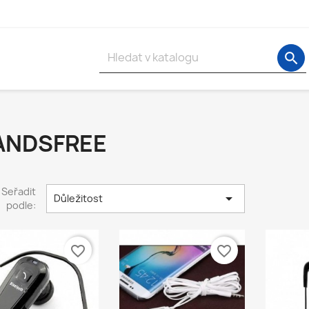
search
ANDSFREE
Seřadit

Důležitost
podle:
favorite_border
favorite_border