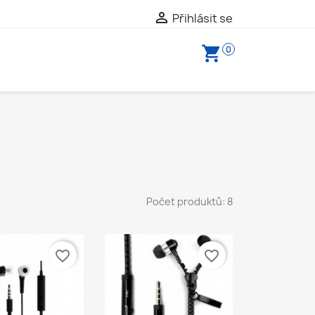

Přihlásit se
shopping_cart
0
Počet produktů: 8
favorite_border
favorite_border