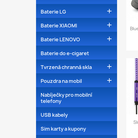

Baterie LG

Baterie XIAOMI
Blu

Baterie LENOVO
Baterie do e-cigaret

Tvrzená chranná skla

Pouzdra na mobil
Nabíječky pro mobilní
telefony
USB kabely
Sl
Sim karty a kupony