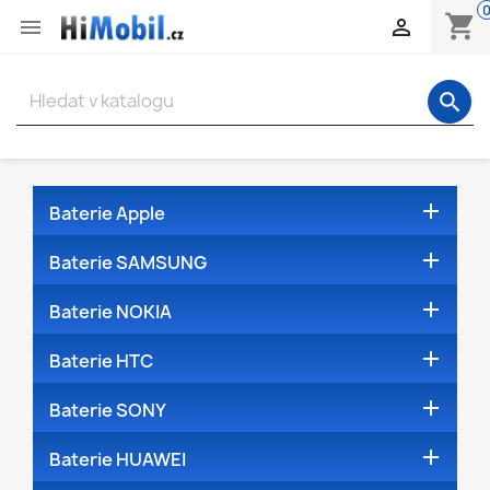
shopping_cart


search

Baterie Apple

Baterie SAMSUNG

Baterie NOKIA

Baterie HTC

Baterie SONY

Baterie HUAWEI