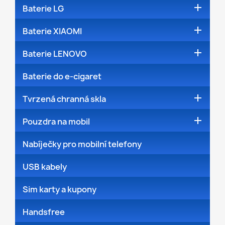

Baterie LG

Baterie XIAOMI

Baterie LENOVO
Baterie do e-cigaret

Tvrzená chranná skla

Pouzdra na mobil
Nabíječky pro mobilní telefony
USB kabely
Sim karty a kupony
Handsfree