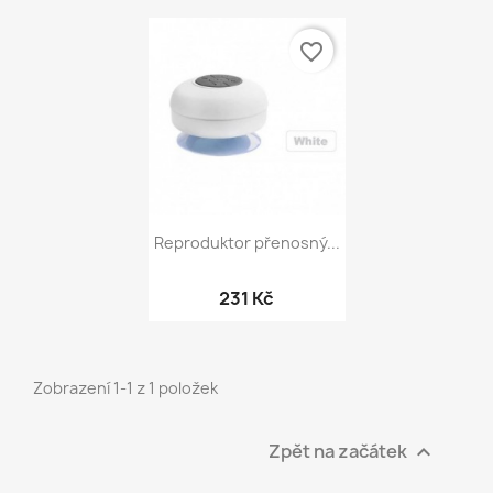
favorite_border
Rychlý náhled

Reproduktor přenosný...
231 Kč
Zobrazení 1-1 z 1 položek
Zpět na začátek
