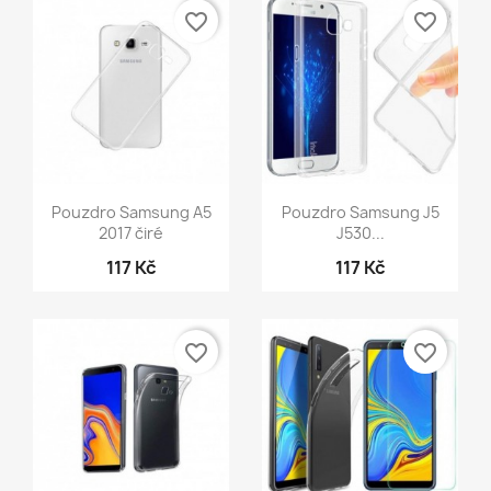
favorite_border
favorite_border
Rychlý náhled
Rychlý náhled


Pouzdro Samsung A5
Pouzdro Samsung J5
2017 čiré
J530...
117 Kč
117 Kč
favorite_border
favorite_border