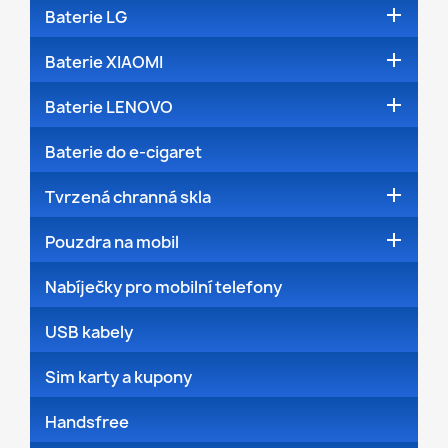

Baterie LG

Baterie XIAOMI

Baterie LENOVO
Baterie do e-cigaret

Tvrzená chranná skla

Pouzdra na mobil
Nabíječky pro mobilní telefony
USB kabely
Sim karty a kupony
Handsfree