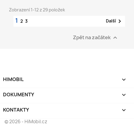
Zobrazení 1-12 z 29 položek
1

Další
2
3
Zpět na začátek

HIMOBIL

DOKUMENTY

KONTAKTY
keyboard_arrow_down
© 2026 - HiMobil.cz