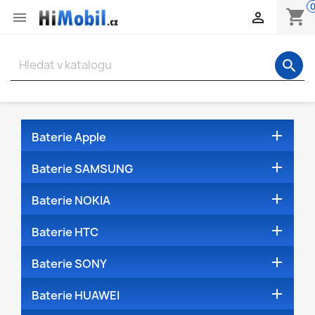
shopping_cart


search

Baterie Apple

Baterie SAMSUNG

Baterie NOKIA

Baterie HTC

Baterie SONY

Baterie HUAWEI