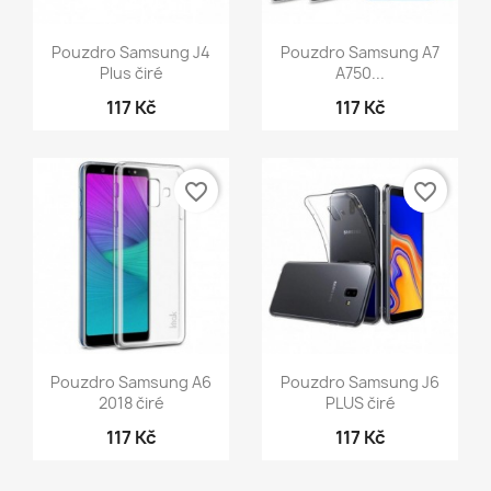
Rychlý náhled
Rychlý náhled


Pouzdro Samsung J4
Pouzdro Samsung A7
Plus čiré
A750...
117 Kč
117 Kč
favorite_border
favorite_border
Rychlý náhled
Rychlý náhled


Pouzdro Samsung A6
Pouzdro Samsung J6
2018 čiré
PLUS čiré
117 Kč
117 Kč